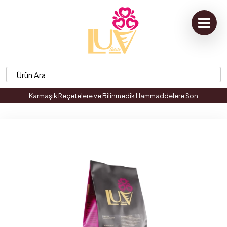
Karmaşık Reçetelere ve Bilinmedik Hammaddelere Son