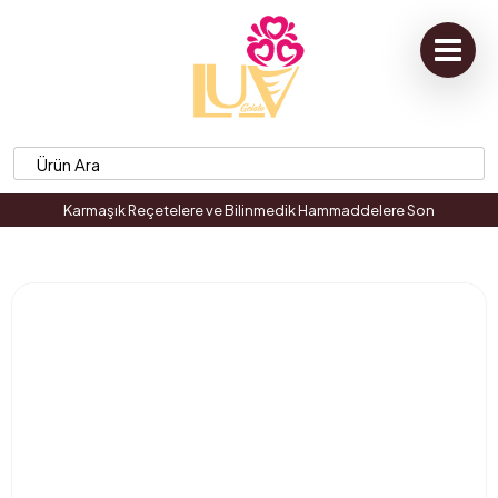
Karmaşık Reçetelere ve Bilinmedik Hammaddelere Son