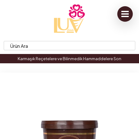
Karmaşık Reçetelere ve Bilinmedik Hammaddelere Son