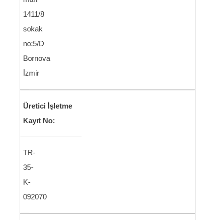
1411/8
sokak
no:5/D
Bornova
İzmir
Üretici İşletme
Kayıt No:
TR-
35-
K-
092070