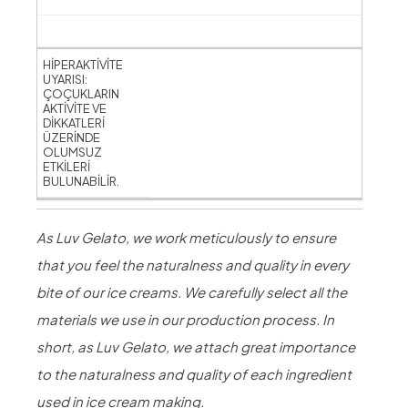
HİPERAKTİVİTE
UYARISI:
ÇOÇUKLARIN
AKTİVİTE VE
DİKKATLERİ
ÜZERİNDE
OLUMSUZ
ETKİLERİ
BULUNABİLİR.
As Luv Gelato, we work meticulously to ensure
that you feel the naturalness and quality in every
bite of our ice creams. We carefully select all the
materials we use in our production process. In
short, as Luv Gelato, we attach great importance
to the naturalness and quality of each ingredient
used in ice cream making.