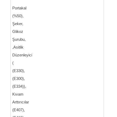
Portakal
(%50),
Şeker,
Glikoz
Şurubu,
,Asitlik
Düzenleyici
(
(E330),
(E300),
(E334)),
Kıvam
Arttırıcılar
(E407),