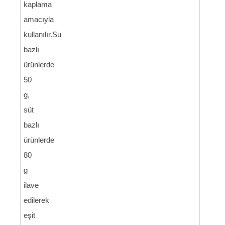
kaplama
amacıyla
kullanılır.Su
bazlı
ürünlerde
50
g,
süt
bazlı
ürünlerde
80
g
ilave
edilerek
eşit