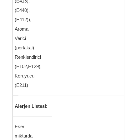
(E415),
(E440),
(E412)),
Aroma
Verici
(portakal)
Renklendirici
(E102,E129),
Koruyucu
(E211)
Alerjen Listesi:
Eser
miktarda