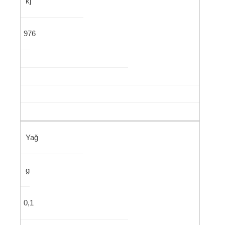
kj
976
Yağ
g
0,1