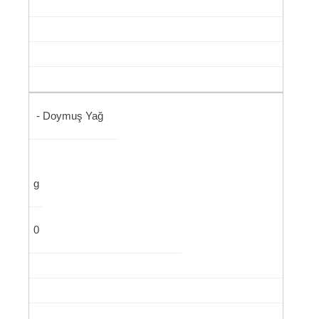
- Doymuş Yağ
g
0