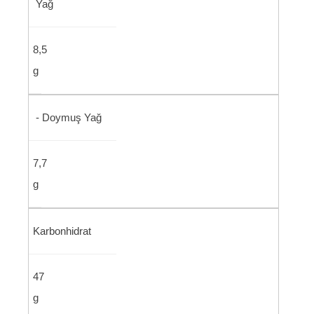
Yağ
8,5
g
- Doymuş Yağ
7,7
g
Karbonhidrat
47
g