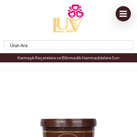
Karmaşık Reçetelere ve Bilinmedik Hammaddelere Son