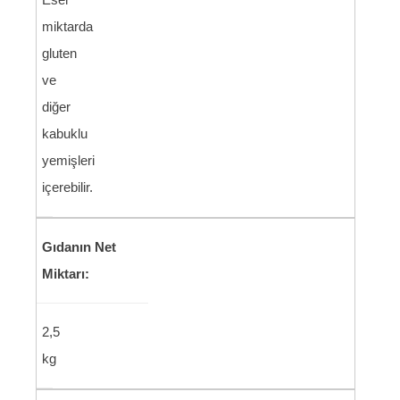
miktarda
gluten
ve
diğer
kabuklu
yemişleri
içerebilir.
Gıdanın Net
Miktarı:
2,5
kg