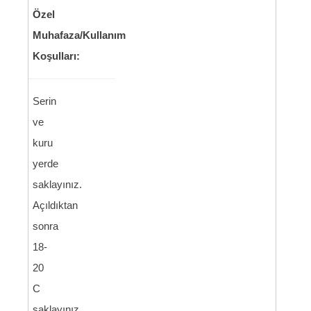
Özel
Muhafaza/Kullanım
Koşulları:
Serin
ve
kuru
yerde
saklayınız.
Açıldıktan
sonra
18-
20
C
saklayınız.