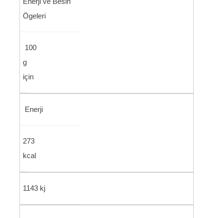
Enerji ve Besin
Ögeleri
100
g
için
Enerji
273
kcal
1143 kj