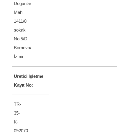
Doğanlar
Mah
1411/8
sokak
No:5/D
Bornova/
İzmir
Üretici İşletme
Kayıt No:
TR-
35-
K-
092070