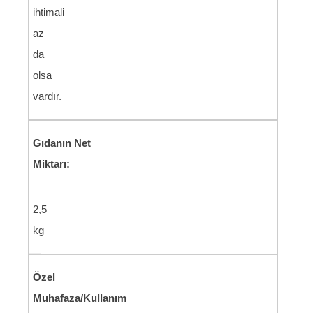
ihtimali
az
da
olsa
vardır.
Gıdanın Net
Miktarı:
2,5
kg
Özel
Muhafaza/Kullanım