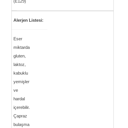
(E129)
Alerjen Listesi:
Eser
miktarda
gluten,
laktoz,
kabuklu
yemişler
ve
hardal
içerebilir.
Çapraz
bulaşma