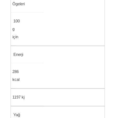
Ögeleri
100
g
için
Enerji
286
kcal
1197 kj
Yağ