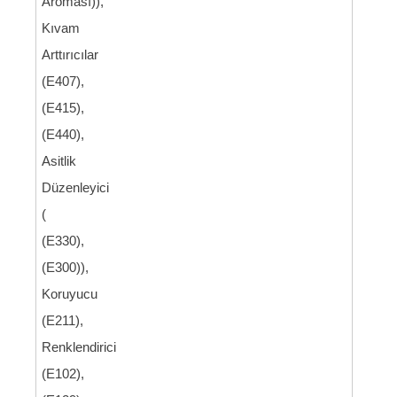
Aroması)),
Kıvam
Arttırıcılar
(E407),
(E415),
(E440),
Asitlik
Düzenleyici
(
(E330),
(E300)),
Koruyucu
(E211),
Renklendirici
(E102),