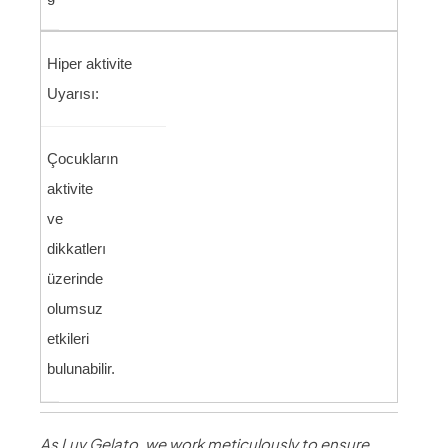
Hiper aktivite
Uyarısı:
Çocukların
aktivite
ve
dikkatlerı
üzerinde
olumsuz
etkileri
bulunabilir.
As Luv Gelato, we work meticulously to ensure