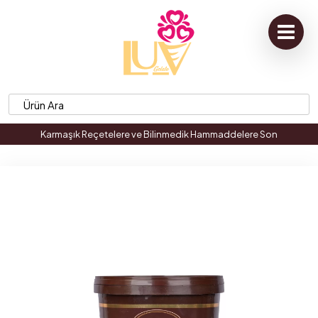
Karmaşık Reçetelere ve Bilinmedik Hammaddelere Son