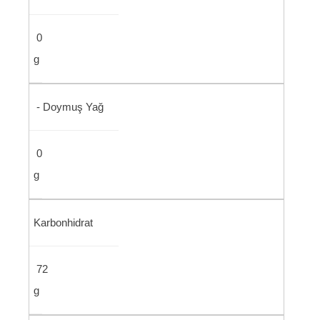
0
g
- Doymuş Yağ
0
g
Karbonhidrat
72
g