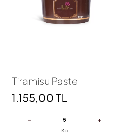
Tiramisu Paste
1.155,00 TL
-
+
Kg