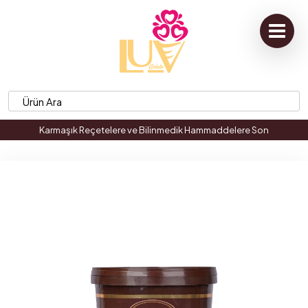
Karmaşık Reçetelere ve Bilinmedik Hammaddelere Son