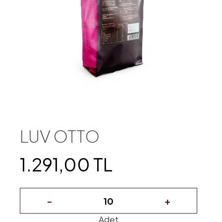
LUV OTTO
1.291,00 TL
-
+
Adet