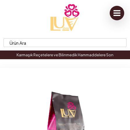
Karmaşık Reçetelere ve Bilinmedik Hammaddelere Son