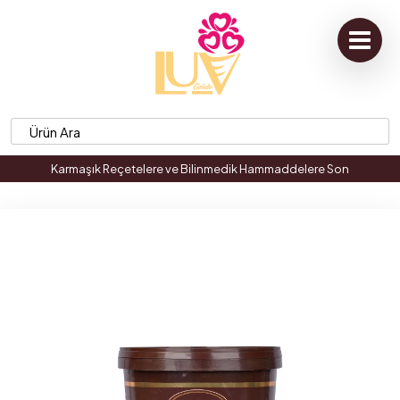
Karmaşık Reçetelere ve Bilinmedik Hammaddelere Son