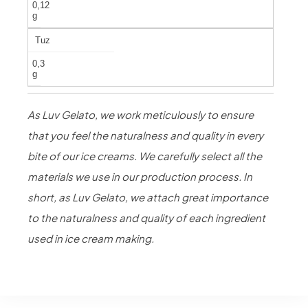
0,12
g
Tuz
0,3
g
As Luv Gelato, we work meticulously to ensure
that you feel the naturalness and quality in every
bite of our ice creams. We carefully select all the
materials we use in our production process. In
short, as Luv Gelato, we attach great importance
to the naturalness and quality of each ingredient
used in ice cream making.