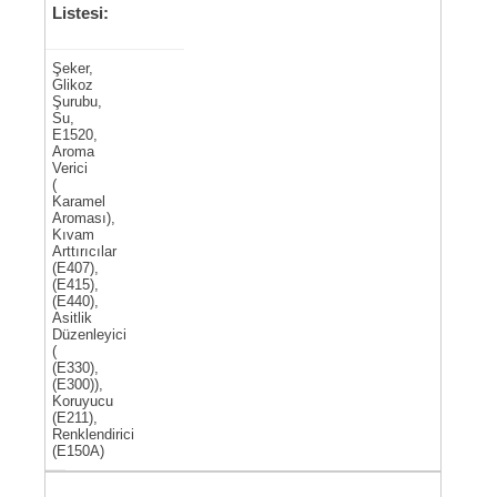
Listesi:
Şeker,
Glikoz
Şurubu,
Su,
E1520,
Aroma
Verici
(
Karamel
Aroması),
Kıvam
Arttırıcılar
(E407),
(E415),
(E440),
Asitlik
Düzenleyici
(
(E330),
(E300)),
Koruyucu
(E211),
Renklendirici
(E150A)