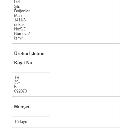
Ltd
Şti.
Doğanlar
Mah
1411/8
sokak
No:5/D
Bornova/
İzmir
Üretici İşletme
Kayıt No:
TR-
35-
K-
092070
Menşei:
Türkiye