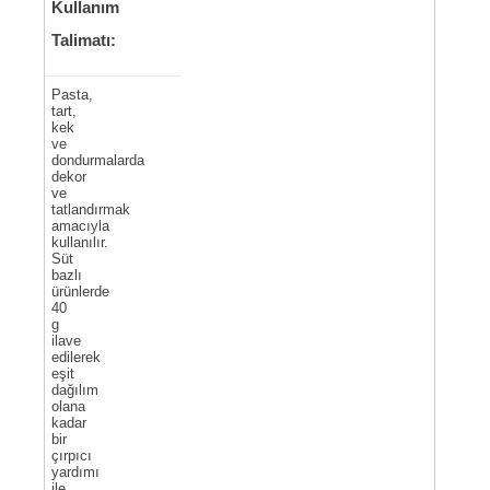
Kullanım
Talimatı:
Pasta,
tart,
kek
ve
dondurmalarda
dekor
ve
tatlandırmak
amacıyla
kullanılır.
Süt
bazlı
ürünlerde
40
g
ilave
edilerek
eşit
dağılım
olana
kadar
bir
çırpıcı
yardımı
ile