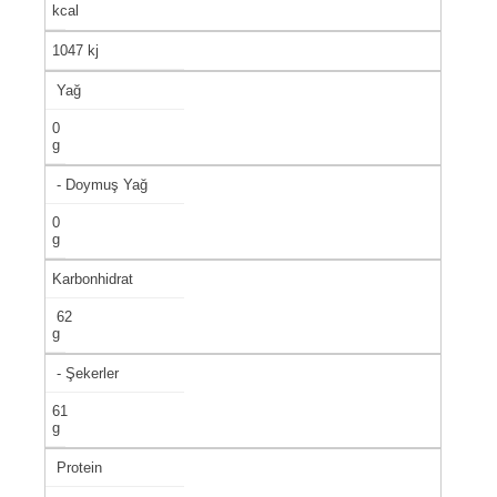
kcal
1047 kj
Yağ
0
g
- Doymuş Yağ
0
g
Karbonhidrat
62
g
- Şekerler
61
g
Protein