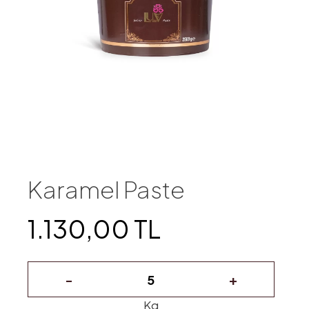
Karamel Paste
1.130,00 TL
-
+
Kg