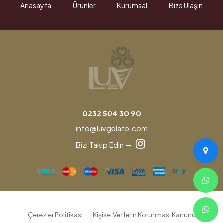
Anasayfa
Ürünler
Kurumsal
Bize Ulaşın
0232 504 30 90
info@luvgelato.com
Bizi Takip Edin —
Çerezler Politikası
Kişisel Verilerin Korunması Kanunu