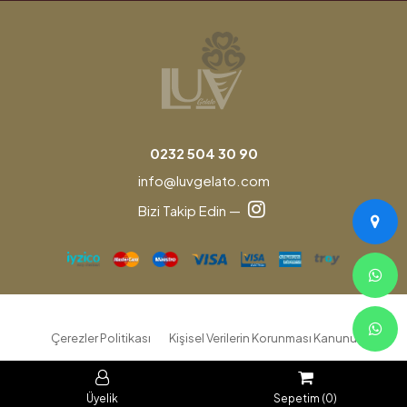
0232 504 30 90
info@luvgelato.com
Bizi Takip Edin —
Çerezler Politikası
Kişisel Verilerin Korunması Kanunu
Mesafeli Satış Sözleşmesi
İptal İade Şartları
Üyelik
Sepetim (0)