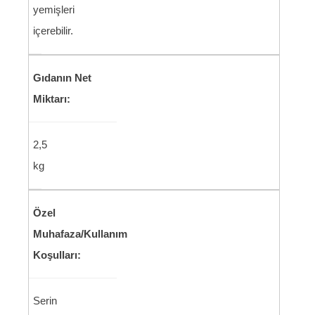
yemişleri
içerebilir.
Gıdanın Net
Miktarı:
2,5
kg
Özel
Muhafaza/Kullanım
Koşulları:
Serin