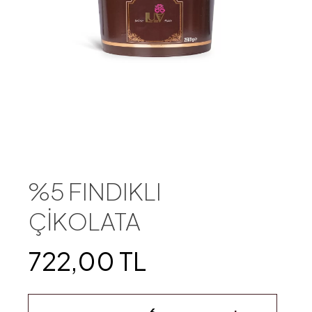
%5 FINDIKLI
ÇİKOLATA
722,00 TL
-
+