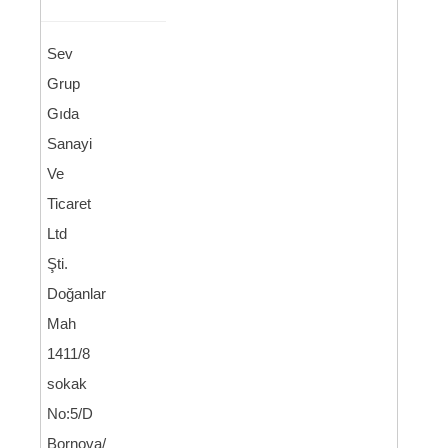
Sev
Grup
Gıda
Sanayi
Ve
Ticaret
Ltd
Şti.
Doğanlar
Mah
1411/8
sokak
No:5/D
Bornova/