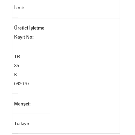
İzmir
Üretici İşletme
Kayıt No:
TR-
35-
K-
092070
Menşei:
Türkiye