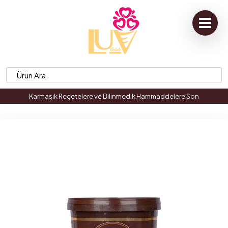
Karmaşık Reçetelere ve Bilinmedik Hammaddelere Son