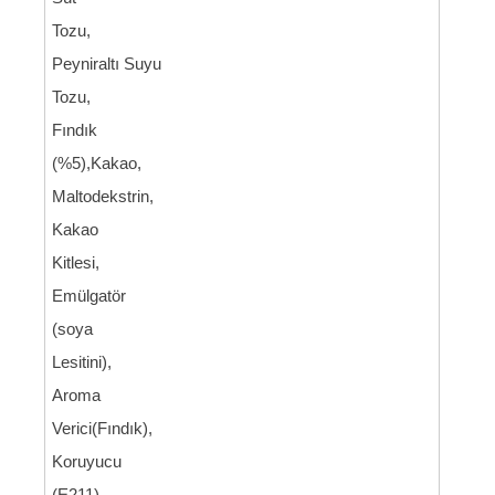
Tozu,
Peyniraltı Suyu
Tozu,
Fındık
(%5),Kakao,
Maltodekstrin,
Kakao
Kitlesi,
Emülgatör
(soya
Lesitini),
Aroma
Verici(Fındık),
Koruyucu
(E211).