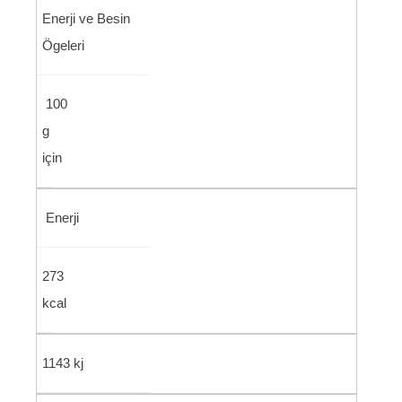
Enerji ve Besin
Ögeleri
100
g
için
Enerji
273
kcal
1143 kj