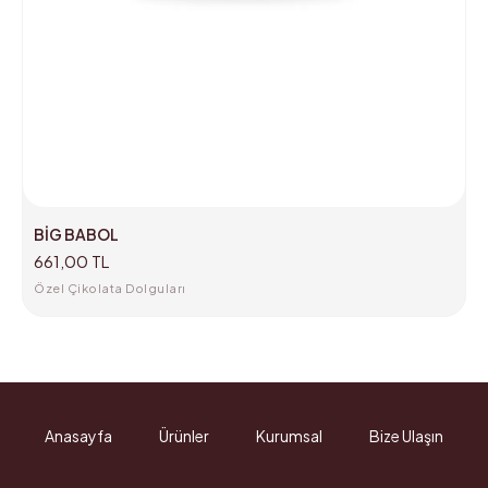
BİG BABOL
661,00 TL
Özel Çikolata Dolguları
Anasayfa
Ürünler
Kurumsal
Bize Ulaşın