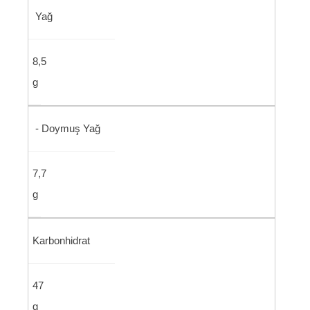
Yağ
8,5
g
- Doymuş Yağ
7,7
g
Karbonhidrat
47
g